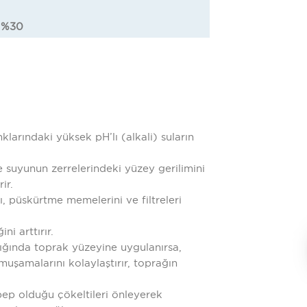
: %30
klarındaki yüksek pH’lı (alkali) suların
e suyunun zerrelerindeki yüzey gerilimini
ir.
, püskürtme memelerini ve filtreleri
ni arttırır.
lığında toprak yüzeyine uygulanırsa,
uşamalarını kolaylaştırır, toprağın
ep olduğu çökeltileri önleyerek