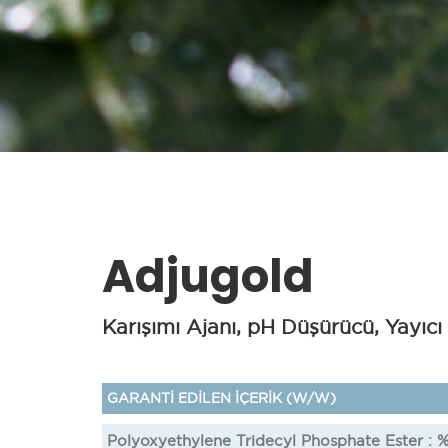
Adjugold
Karışımı Ajanı, pH Düşürücü, Yayıcı Y
GARANTİ EDİLEN İÇERİK (W/W)
Polyoxyethylene Tridecyl Phosphate Ester : 