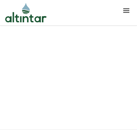
ALTINTAR
ANA SAYFA
KURUMSAL
ÜRÜNLER
ARGE
İNSAN KAYNAKLARI
BİZE ULAŞIN
TR
GÜBRELEME PROGRAMI